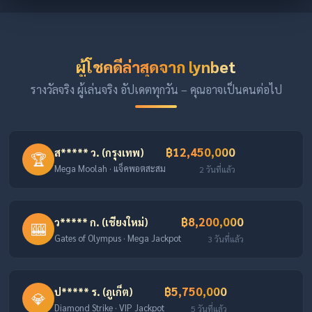
ผู้โชคดีล่าสุดจาก lynbet
รางวัลจริง ผู้เล่นจริง อัปเดตทุกวัน – คุณอาจเป็นคนต่อไป
฿12,450,000
ส***** ว. (กรุงเทพ)
🏆
Mega Moolah · แจ็คพอตสะสม
2 วันที่แล้ว
฿8,200,000
ว***** ก. (เชียงใหม่)
🎰
Gates of Olympus · Mega Jackpot
3 วันที่แล้ว
฿5,750,000
ป***** ร. (ภูเก็ต)
💎
Diamond Strike · VIP Jackpot
5 วันที่แล้ว