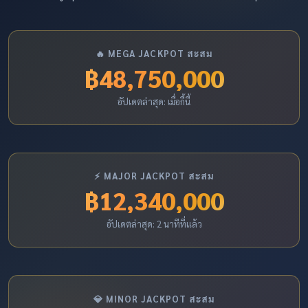
🔥 MEGA JACKPOT สะสม
฿48,750,000
อัปเดตล่าสุด: เมื่อกี้นี้
⚡ MAJOR JACKPOT สะสม
฿12,340,000
อัปเดตล่าสุด: 2 นาทีที่แล้ว
💎 MINOR JACKPOT สะสม