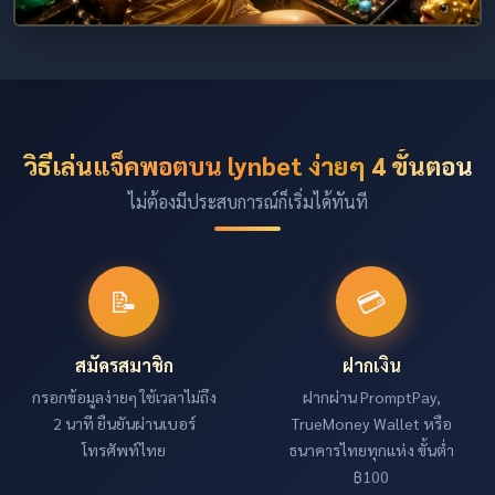
วิธีเล่นแจ็คพอตบน lynbet ง่ายๆ 4 ขั้นตอน
ไม่ต้องมีประสบการณ์ก็เริ่มได้ทันที
📝
💳
สมัครสมาชิก
ฝากเงิน
กรอกข้อมูลง่ายๆ ใช้เวลาไม่ถึง
ฝากผ่าน PromptPay,
2 นาที ยืนยันผ่านเบอร์
TrueMoney Wallet หรือ
โทรศัพท์ไทย
ธนาคารไทยทุกแห่ง ขั้นต่ำ
฿100