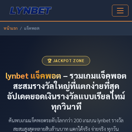
หน้าแรก
แจ็คพอต
🏆 JACKPOT ZONE
lynbet แจ็คพอต
– รวมเกมแจ็คพอต
สะสมรางวัลใหญ่ที่แตกง่ายที่สุด
อัปเดตยอดเงินรางวัลแบบเรียลไทม์
ทุกวินาที
ค้นพบเกมแจ็คพอตระดับโลกกว่า 200 เกมบน lynbet รางวัล
สะสมสูงสุดหลายสิบล้านบาท แตกได้จริง จ่ายจริง ทุกวัน