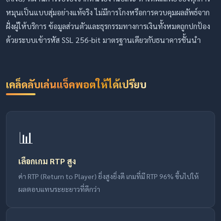
หมุนเป็นแบบสุ่มอย่างแท้จริง ไม่มีการโกงหรือการควบคุมผลลัพธ์จาก
ฝั่งผู้ให้บริการ ข้อมูลส่วนตัวและธุรกรรมทางการเงินทั้งหมดถูกปกป้อง
ด้วยระบบเข้ารหัส SSL 256-bit มาตรฐานเดียวกับธนาคารชั้นนำ
เคล็ดลับเล่นแจ็คพอตให้ได้เปรียบ
📊
เลือกเกม RTP สูง
ค่า RTP (Return to Player) ยิ่งสูงยิ่งดี เกมที่มี RTP 96% ขึ้นไปให้
ผลตอบแทนระยะยาวที่ดีกว่า