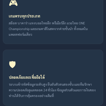
🎮
เกมครบทุกประเภท
สล็อต บาคาร่า แทงบอลไทยลีก พรีเมียร์ลีก มวยไทย ONE
Championship และเกมคาสิโนสดจากค่ายชั้นนำ ทั้งหมดใน
แพลตฟอร์มเดียว
🛡️
ปลอดภัยและเชื่อถือได้
ระบบเข้ารหัสข้อมูลระดับสูง ยืนยันตัวตนสองชั้น และทีมรักษา
ความปลอดภัยดูแลตลอด 24 ชั่วโมง ข้อมูลส่วนตัวและการเงินของ
ท่านได้รับการคุ้มครองอย่างเต็มที่