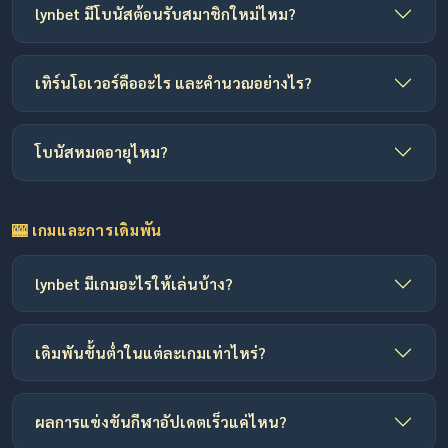
lynbet มีโบนัสต้อนรับสมาชิกใหม่ไหม?
เทิร์นโอเวอร์คืออะไร และคำนวณอย่างไร?
โบนัสหมดอายุไหม?
🎰 เกมและการเดิมพัน
lynbet มีเกมอะไรให้เล่นบ้าง?
เดิมพันขั้นต่ำในแต่ละเกมเท่าไหร่?
ผลการแข่งขันกีฬาอัปเดตเร็วแค่ไหน?