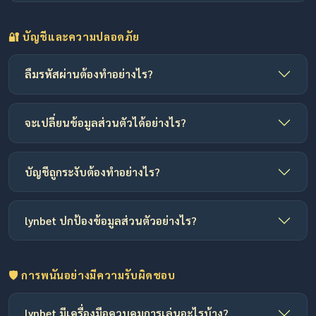
🔐 บัญชีและความปลอดภัย
ลืมรหัสผ่านต้องทำอย่างไร?
จะเปลี่ยนข้อมูลส่วนตัวได้อย่างไร?
บัญชีถูกระงับต้องทำอย่างไร?
lynbet ปกป้องข้อมูลส่วนตัวอย่างไร?
🛡️ การพนันอย่างมีความรับผิดชอบ
lynbet มีเครื่องมือควบคุมการเล่นอะไรบ้าง?