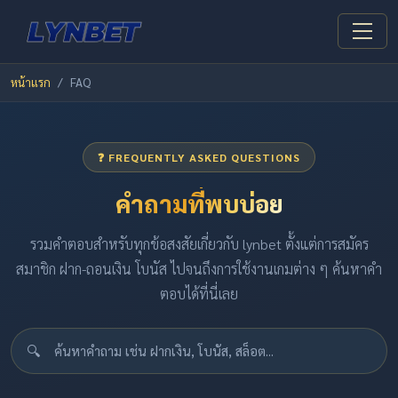
หน้าแรก
FAQ
❓ FREQUENTLY ASKED QUESTIONS
คำถามที่พบบ่อย
รวมคำตอบสำหรับทุกข้อสงสัยเกี่ยวกับ lynbet ตั้งแต่การสมัคร
สมาชิก ฝาก-ถอนเงิน โบนัส ไปจนถึงการใช้งานเกมต่าง ๆ ค้นหาคำ
ตอบได้ที่นี่เลย
🔍