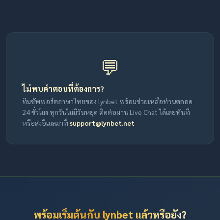
💬
ไม่พบคำตอบที่ต้องการ?
ทีมซัพพอร์ตภาษาไทยของ lynbet พร้อมช่วยเหลือท่านตลอด
24 ชั่วโมง ทุกวันไม่มีวันหยุด ติดต่อผ่าน Live Chat ได้เลยทันที
หรือส่งอีเมลมาที่
support@lynbet.net
พร้อมเริ่มต้นกับ lynbet แล้วหรือยัง?