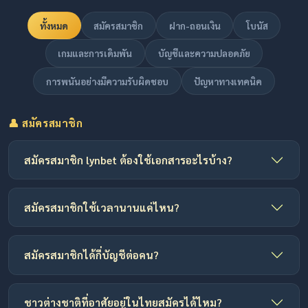
ทั้งหมด
สมัครสมาชิก
ฝาก-ถอนเงิน
โบนัส
เกมและการเดิมพัน
บัญชีและความปลอดภัย
การพนันอย่างมีความรับผิดชอบ
ปัญหาทางเทคนิค
👤 สมัครสมาชิก
สมัครสมาชิก lynbet ต้องใช้เอกสารอะไรบ้าง?
สมัครสมาชิกใช้เวลานานแค่ไหน?
สมัครสมาชิกได้กี่บัญชีต่อคน?
ชาวต่างชาติที่อาศัยอยู่ในไทยสมัครได้ไหม?