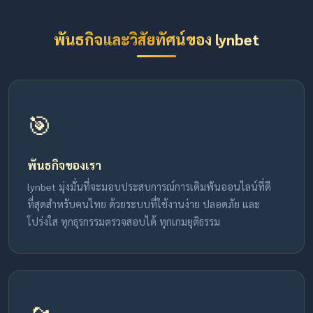
พันธกิจและวิสัยทัศน์ของ lynbet
🎯
พันธกิจของเรา
lynbet มุ่งมั่นที่จะมอบประสบการณ์การเดิมพันออนไลน์ที่ดี
ที่สุดสำหรับคนไทย ด้วยระบบที่ใช้งานง่าย ปลอดภัย และ
โปร่งใส ทุกธุรกรรมตรวจสอบได้ ทุกเกมยุติธรรม