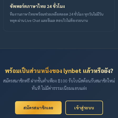
ซัพพอร์ตภาษาไทย 24 ชั่วโมง
ทีมงานภาษาไทยพร้อมช่วยเหลือตลอด 24 ชั่วโมง ทุกวันไม่มีวัน
หยุด ผ่าน Live Chat และอีเมล ตอบไวไม่ต้องรอนาน
พร้อมเป็นส่วนหนึ่งของ lynbet แล้วหรือยัง?
สมัครสมาชิกฟรี ฝากขั้นต่ำเพียง ฿100 รับโบนัสต้อนรับสมาชิกใหม่
ทันที ไม่มีค่าธรรมเนียมแอบแฝง
สมัครสมาชิกเลย
เข้าสู่ระบบ