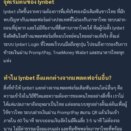
จุดเริ่มต้นของ lynbet
lynbet เกิดขึ้นจากความต้องการที่แท้จริงของนักเดิมพันชาวไทย ที่มัก
พบปัญหากับแพลตฟอร์มต่างประเทศที่ไม่รองรับภาษาไทย ระบบฝาก-
ถอนที่ยุ่งยาก และไม่มีทีมงานที่สื่อสารภาษาไทยได้ ทีมผู้ก่อตั้ง lynbet
จึงตัดสินใจสร้างแพลตฟอร์มที่ตอบโจทย์คนไทยอย่างแท้จริง ตั้งแต่
ระบบ lynbet Login ที่โหลดเร็วบนมือถือทุกรุ่น ไปจนถึงการรองรับการ
ชำระเงินผ่าน PromptPay, TrueMoney Wallet และธนาคารไทยทุก
แห่ง
ทำไม lynbet ถึงแตกต่างจากแพลตฟอร์มอื่น?
สิ่งที่ทำให้ lynbet แตกต่างจากแพลตฟอร์มเดิมพันออนไลน์อื่นๆ คือ
ความเข้าใจในวิถีชีวิตและความต้องการของคนไทยอย่างลึกซึ้ง เราไม่
ได้แค่แปลภาษาอังกฤษมาเป็นไทย แต่ออกแบบทุกอย่างตั้งแต่ต้นเพื่อผู้
ใช้ชาวไทย ระบบฝากเงินผ่าน PromptPay สแกน QR แล้วเงินเข้า
ภายใน 60 วินาที ระบบถอนเงินอัตโนมัติเฉลี่ย 3-5 นาที ไม่ต้องรอ
นาน ไม่มีค่าธรรมเนียมแอบแฝง และทีมซัพพอร์ตภาษาไทยที่พร้อม