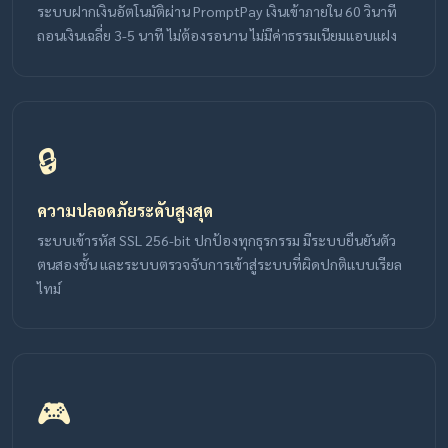
ระบบฝากเงินอัตโนมัติผ่าน PromptPay เงินเข้าภายใน 60 วินาที
ถอนเงินเฉลี่ย 3-5 นาที ไม่ต้องรอนาน ไม่มีค่าธรรมเนียมแอบแฝง
🔒
ความปลอดภัยระดับสูงสุด
ระบบเข้ารหัส SSL 256-bit ปกป้องทุกธุรกรรม มีระบบยืนยันตัว
ตนสองชั้น และระบบตรวจจับการเข้าสู่ระบบที่ผิดปกติแบบเรียล
ไทม์
🎮