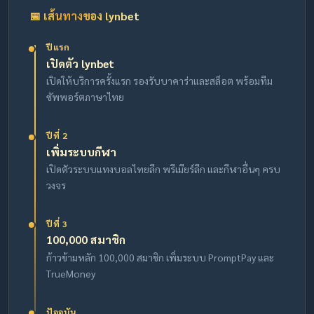
📅 เส้นทางของ lynbet
ปีแรก
เปิดตัว lynbet
เปิดให้บริการครั้งแรก รองรับบาคาร่าและสล็อต พร้อมทีม
ซัพพอร์ตภาษาไทย
ปีที่ 2
เพิ่มระบบกีฬา
เปิดตัวระบบแทงบอลไทยลีก พรีเมียร์ลีก และกีฬาอื่นๆ ครบ
วงจร
ปีที่ 3
100,000 สมาชิก
ก้าวข้ามหลัก 100,000 สมาชิก เพิ่มระบบ PromptPay และ
TrueMoney
ปัจจุบัน