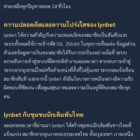
ช่วยเหลือทุกปัญหาตลอด 24 ชั่วโมง
ความปลอดภัยและความโปร่งใสของ lynbet
lynbet ให้ความสำคัญกับความปลอดภัยของสมาชิกเป็นอันดับแรก
ระบบทั้งหมดใช้การเข้ารหัส SSL 256-bit ในทุกการเชื่อมต่อ ข้อมูลส่วน
ตัวและข้อมูลการเงินของสมาชิกได้รับการปกป้องอย่างเต็มที่ ระบบ
ตรวจจับการเข้าสู่ระบบที่ผิดปกติทำงานตลอดเวลา หากพบการเข้าสู่
ระบบจากอุปกรณ์ใหม่หรือตำแหน่งที่ตั้งที่ไม่คุ้นเคย ระบบจะแจ้งเตือน
สมาชิกทันที นอกจากนี้ lynbet ยังมีนโยบายการพนันอย่างมีความรับ
ผิดชอบที่ชัดเจน เพื่อดูแลสุขภาพและความเป็นอยู่ที่ดีของสมาชิกทุก
คน
lynbet กับชุมชนนักเดิมพันไทย
ตลอดระยะเวลาที่ผ่านมา lynbet ได้สร้างชุมชนนักเดิมพันชาวไทยที่
แข็งแกร่ง สมาชิกจากทุกภาคของประเทศไทย ทั้งกรุงเทพฯ ภาคเหนือ