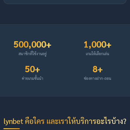
500,000+
1,000+
สมาชิกที่ใช้งานอยู่
เกมให้เลือกเล่น
50+
8+
ค่ายเกมชั้นนำ
ช่องทางฝาก-ถอน
lynbet คือใคร และเราให้บริการอะไรบ้าง?